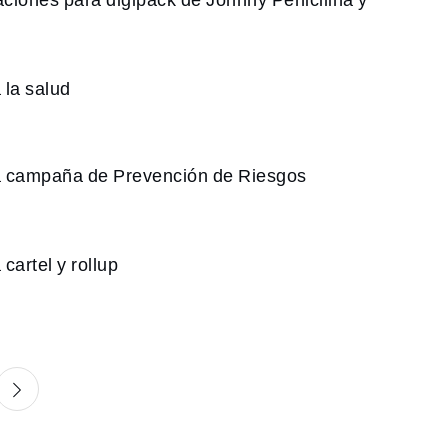
 Johnny Penicilina y los
xuelos eléctricos
 gráfica para la salud
gráfica para campaña de
n de Riesgos Laborales
(PRL)
áfica para cartel y rollup