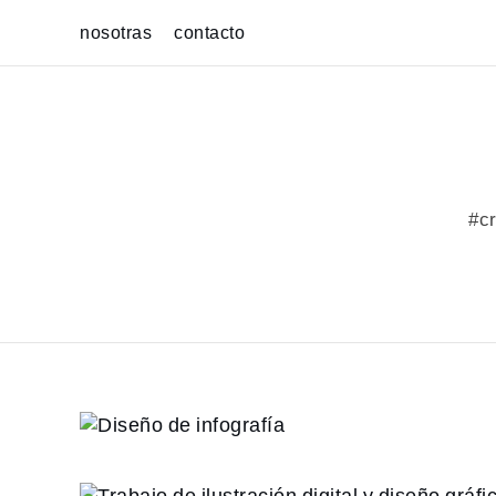
Skip
nosotras
contacto
to
content
#cr
Diseño de infog
Trabajo de ilustración