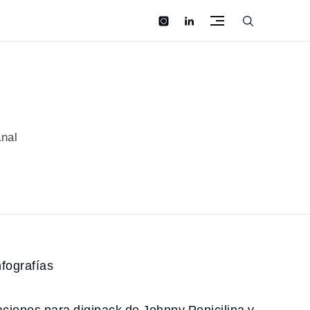
instagram
linkedin
anal
 logotipo e infografías
ico e ilustraciones para