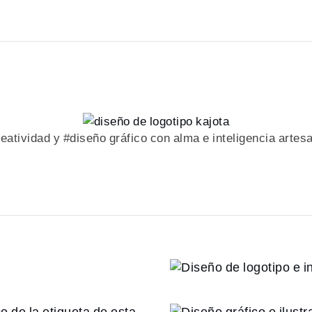
eatividad y #diseño gráfico con alma e inteligencia artes
rafía
Diseño de
 digital y
Diseño gráf