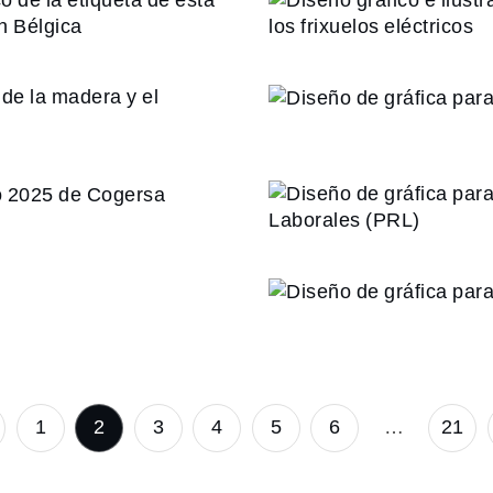
queta de esta
digipack de
borada por
fri
a del sector
lgica
 el mueble en
Diseño de
Diseño de 
 diseño del
Prevenció
 Cogersa
de cartel
Diseño de gr
1
2
3
4
5
6
…
21