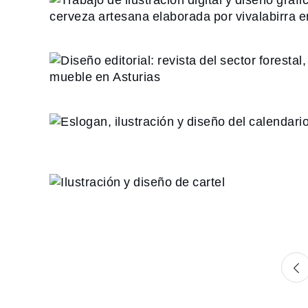
diseño gráfico de la eti
cerveza artesana ela
Diseño editorial: revist
vivalabirra en Bé
forestal, de la madera y
Asturias
Eslogan, ilustración y
calendario 2025 de
Ilustración y diseño 
Paginación
de