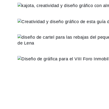
kajota, creatividad y di
con alma e inteligen
Creatividad y diseño gr
guía de bolsil
diseño de cartel para la
pequeño comercio en P
Diseño de gráfica para 
Inmobiliario de CAC
Paginación
de