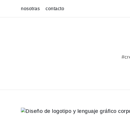
Skip
nosotras
contacto
to
content
#cr
Diseño de logotipo y
gráfico corporativo d