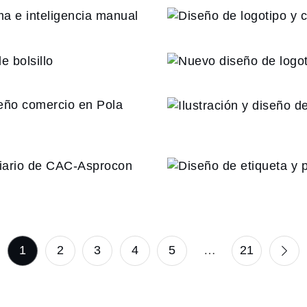
seño gráfico
Diseño de l
cia manual
Asociaci
áfico de esta
Nuevo 
lo
s rebajas del
Ilustrac
ola de Lena
el VIII Foro
Diseño de 
-Asprocon
botel
1
2
3
4
5
…
21