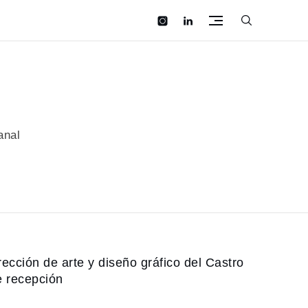
instagram
linkedin
anal
logotipo, dirección de
ño gráfico del Castro de
u centro de recepción