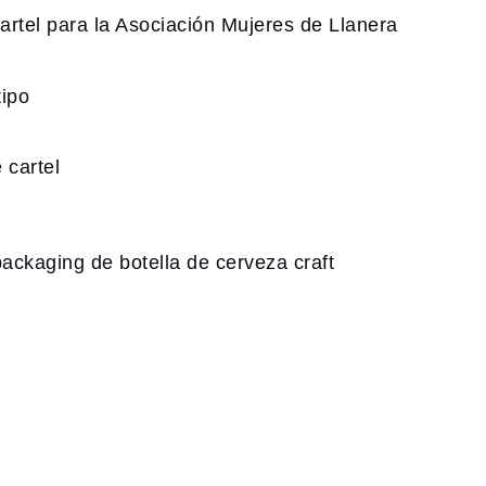
ogotipo y cartel para la
ón Mujeres de Llanera
diseño de logotipo
ión y diseño de cartel
etiqueta y packaging de
la de cerveza craft