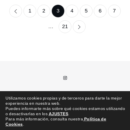
Paginación
1
2
3
4
5
6
7
de
…
21
entradas
Instagram
T.
685 992 711 /
kajota@kajota.info
Utilizamos cookies propias y de terceros para darte la mejor
experiencia en nuestra web.
Puedes informarte más sobre qué cookies estamos utilizando
o desactivarlas en los
AJUSTES
.
Para más información, consulta nuestra
Política de
Cookies
.
kajota © | Todos los derechos reservados |
Aviso legal