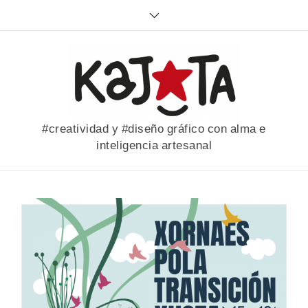
Skip
to
content
#creatividad y #diseño gráfico con alma e
inteligencia artesanal