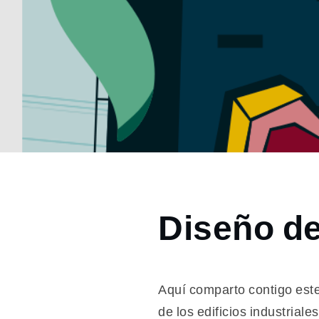
Home
Diseño de
2024
septiembre
24
Diseño
Aquí comparto contigo este 
de
de los edificios industria