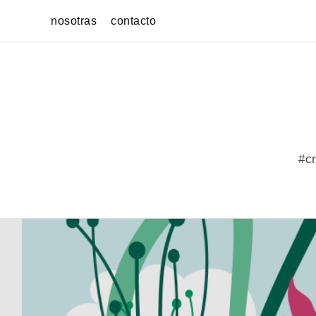
Skip
nosotras
contacto
to
content
#cr