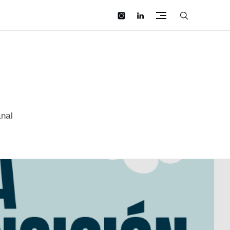
instagram
linkedin
anal