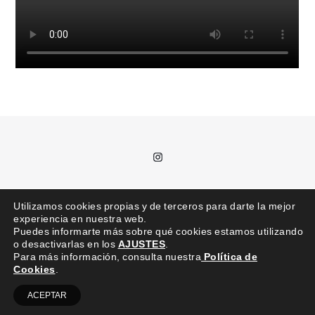
Instagram
T.
685 992 711 /
kajota@kajota.info
Utilizamos cookies propias y de terceros para darte la mejor
experiencia en nuestra web.
Puedes informarte más sobre qué cookies estamos utilizando
o desactivarlas en los
AJUSTES
.
Para más información, consulta nuestra
Política de
Cookies
.
kajota © | Todos los derechos reservados |
Aviso legal
ACEPTAR