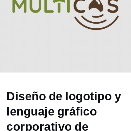
Home
Diseño de logotipo y
2026
junio
lenguaje gráfico
12
Diseño de
corporativo de
logotipo y