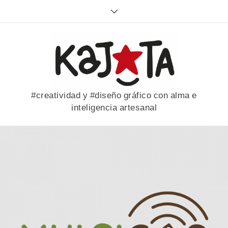
Skip
to
content
#creatividad y #diseño gráfico con alma e
inteligencia artesanal