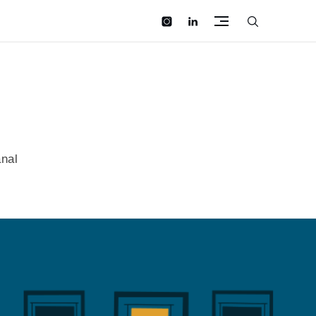
instagram
linkedin
anal