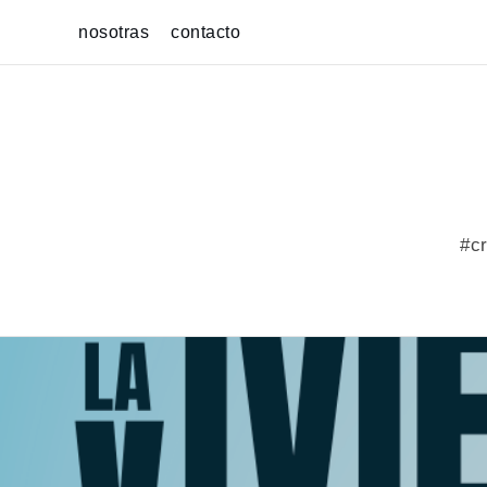
Skip
nosotras
contacto
to
content
#cr