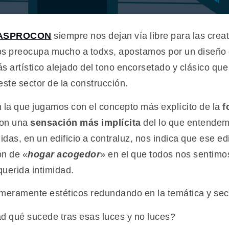
ASPROCON
siempre nos dejan vía libre para las crea
os preocupa mucho a todxs, apostamos por un diseño
s artístico alejado del tono encorsetado y clásico q
ste sector de la construcción.
 la que jugamos con el concepto más explícito de la
f
con una
sensación más implícita
del lo que entende
as, en un edificio a contraluz, nos indica que ese edi
ón de «
hogar acogedor
» en el que todos nos sentimo
uerida intimidad.
eramente estéticos redundando en la temática y sect
ad qué sucede tras esas luces y no luces?