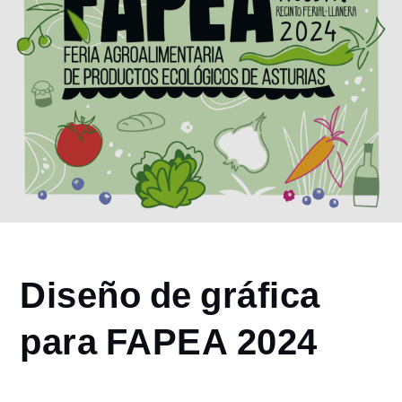
Home
Diseño de gráfica
2024
julio
para FAPEA 2024
24
Diseño
de