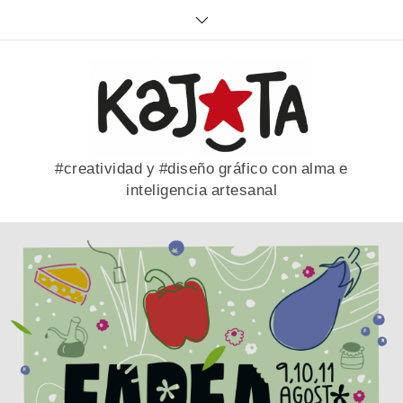
Skip
to
content
#creatividad y #diseño gráfico con alma e
inteligencia artesanal