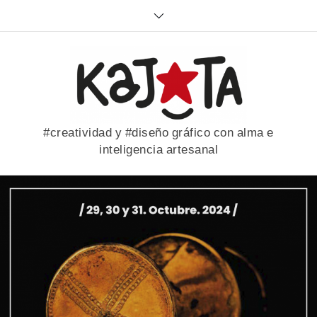
Skip
to
content
#creatividad y #diseño gráfico con alma e
inteligencia artesanal