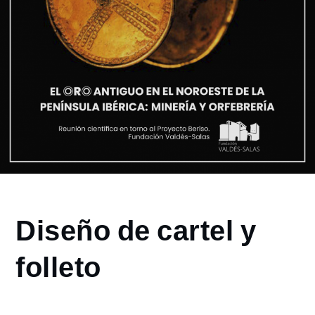
Home
Diseño de cartel y
2024
julio
folleto
16
Diseño
de