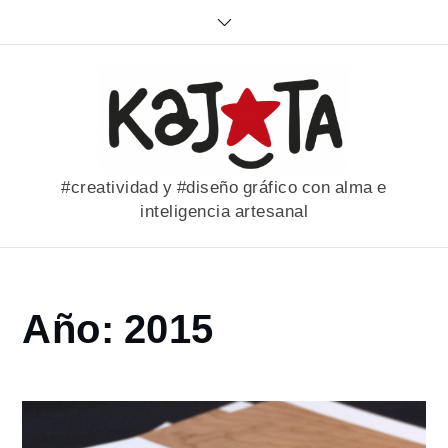
Skip
to
content
#creatividad y #diseño gráfico con alma e
inteligencia artesanal
Home
Año:
2015
2015