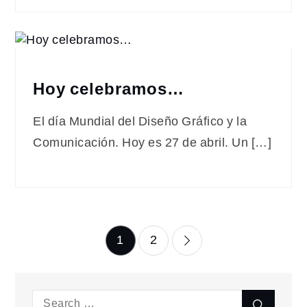
Hoy celebramos…
El día Mundial del Diseño Gráfico y la
Comunicación. Hoy es 27 de abril. Un […]
Paginación
1
2
de
Search