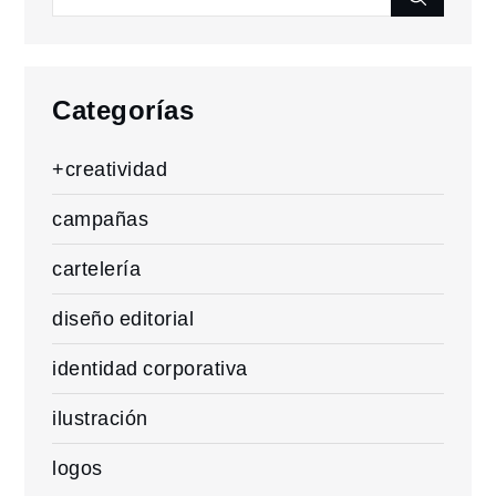
entradas
Search
for:
Categorías
+creatividad
campañas
cartelería
diseño editorial
identidad corporativa
ilustración
logos