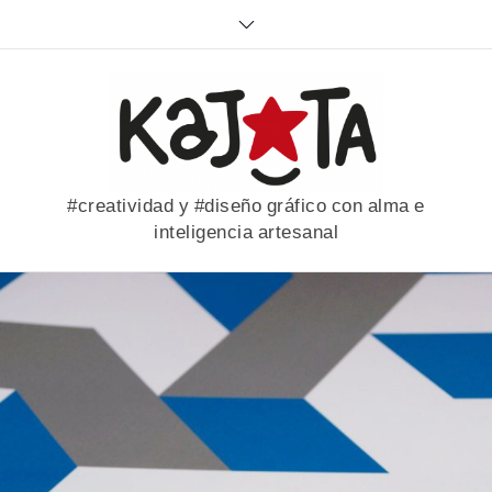
Skip
to
content
#creatividad y #diseño gráfico con alma e
inteligencia artesanal