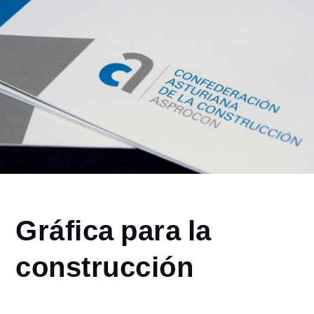
Home
Gráfica para la
2015
junio
construcción
25
Gráfica para
la