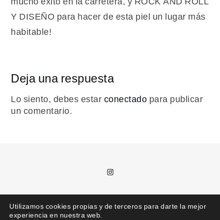
mucho éxito en la carretera, y ROCK AND ROLL
Y DISEÑO para hacer de esta piel un lugar más
habitable!
Deja una respuesta
Lo siento, debes estar
conectado
para publicar
un comentario.
Instagram
T.
685 992 711 /
kajota@kajota.info
Utilizamos cookies propias y de terceros para darte la mejor
experiencia en nuestra web.