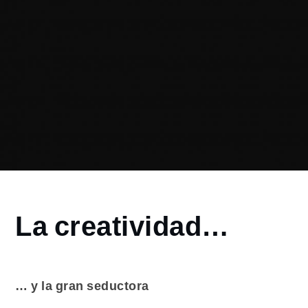
Home
La creatividad…
2015
mayo
17
La
… y la gran seductora
creatividad…