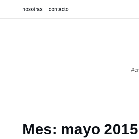
Skip
nosotras
contacto
to
content
#cr
Home
Mes:
mayo 2015
2015
mayo