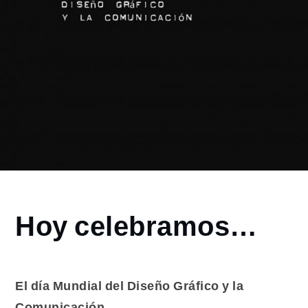
Home
Hoy celebramos…
2015
abril
27
Hoy
El día Mundial del Diseño Gráfico y la
celebramos…
Comunicación.