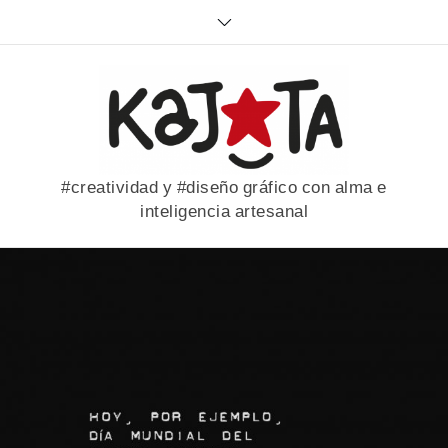
Skip
to
content
#creatividad y #diseño gráfico con alma e
inteligencia artesanal