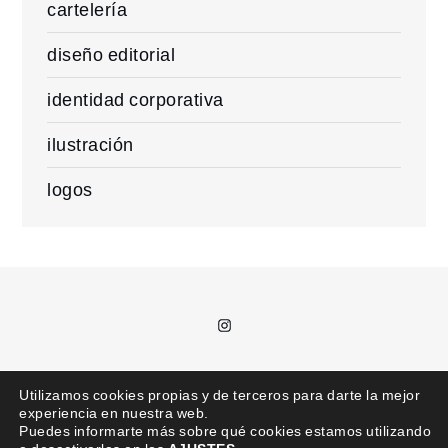
cartelería
diseño editorial
identidad corporativa
ilustración
logos
Instagram
T.
685 992 711 /
kajota@kajota.info
Utilizamos cookies propias y de terceros para darte la mejor
experiencia en nuestra web.
Puedes informarte más sobre qué cookies estamos utilizando