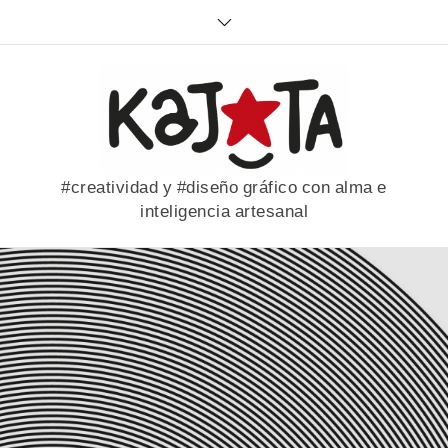
Skip
to
content
#creatividad y #diseño gráfico con alma e
inteligencia artesanal