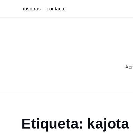
Skip
nosotras
contacto
to
content
#cr
Home
Etiqueta:
kajota
portfolio
kajota