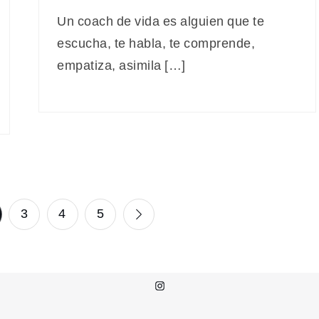
Un coach de vida es alguien que te
escucha, te habla, te comprende,
empatiza, asimila […]
3
4
5
Instagram