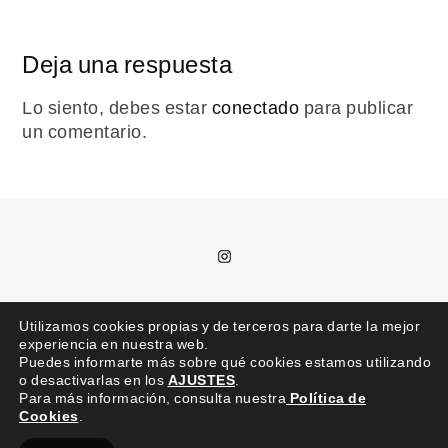
Deja una respuesta
Lo siento, debes estar
conectado
para publicar
un comentario.
Instagram
T.
685 992 711 /
kajota@kajota.info
Utilizamos cookies propias y de terceros para darte la mejor
experiencia en nuestra web.
Puedes informarte más sobre qué cookies estamos utilizando
o desactivarlas en los
AJUSTES
.
Para más información, consulta nuestra
Política de
Cookies
.
kajota © | Todos los derechos reservados |
Aviso legal