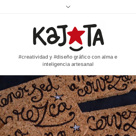
Skip
to
content
#creatividad y #diseño gráfico con alma e
inteligencia artesanal