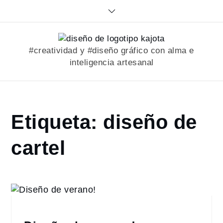
Skip
to
content
#creatividad y #diseño gráfico con alma e
inteligencia artesanal
Home
Etiqueta:
diseño de
portfolio
diseño
cartel
de
cartel