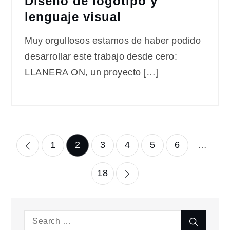
Diseño de logotipo y
lenguaje visual
Muy orgullosos estamos de haber podido
desarrollar este trabajo desde cero:
LLANERA ON, un proyecto […]
Paginación
1
2
3
4
5
6
…
de
18
entradas
Search
Search