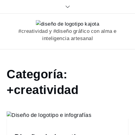
Skip
to
content
#creatividad y #diseño gráfico con alma e
inteligencia artesanal
Home
Categoría:
portfolio
+creatividad
+creatividad
Page
2