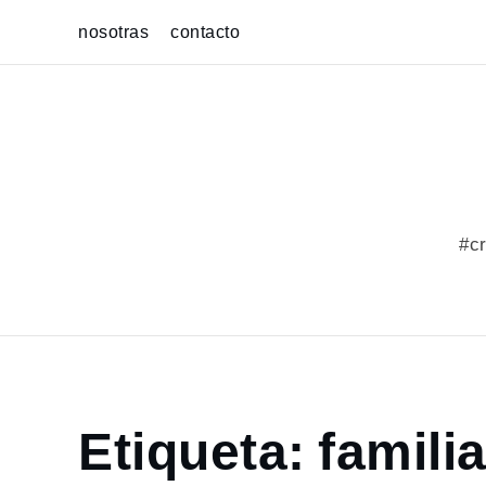
Skip
nosotras
contacto
to
content
#cr
Home
Etiqueta:
famili
portfolio
familia