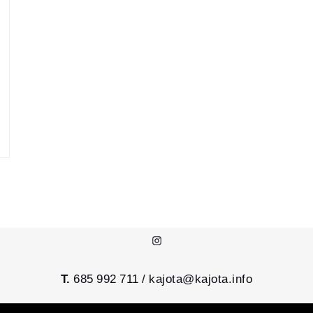
Instagram
T.
685 992 711 /
kajota@kajota.info