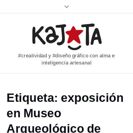
Skip
to
content
#creatividad y #diseño gráfico con alma e
inteligencia artesanal
Home
Etiqueta:
exposición
portfolio
exposición
en Museo
en Museo
Arqueológico
Arqueológico de
de Asturias