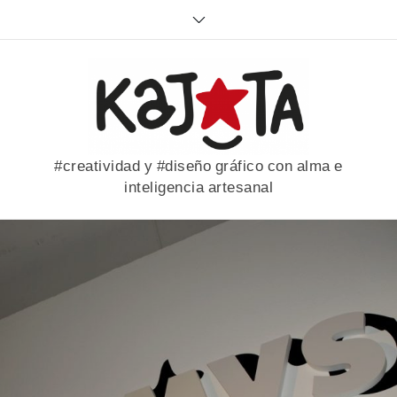
Skip
to
content
#creatividad y #diseño gráfico con alma e
inteligencia artesanal