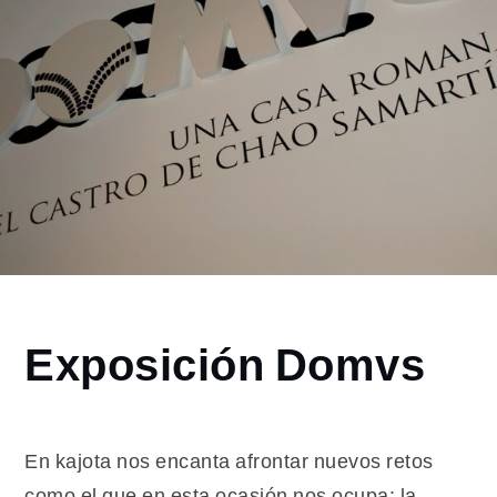
Home
Exposición Domvs
2016
junio
20
Exposición
En kajota nos encanta afrontar nuevos retos
Domvs
como el que en esta ocasión nos ocupa: la