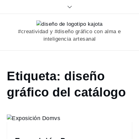
Skip
to
content
#creatividad y #diseño gráfico con alma e
inteligencia artesanal
Home
Etiqueta:
diseño
portfolio
diseño
gráfico del catálogo
gráfico
del
catálogo