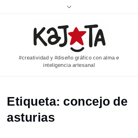
Skip
to
content
#creatividad y #diseño gráfico con alma e
inteligencia artesanal
Home
Etiqueta:
concejo de
portfolio
concejo
asturias
de
asturias