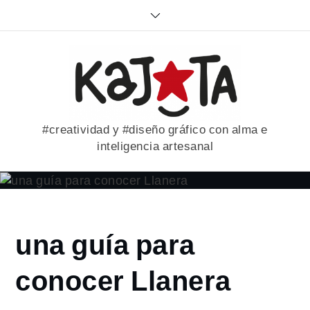
Skip
to
content
#creatividad y #diseño gráfico con alma e
inteligencia artesanal
Home
una guía para
2017
diciembre
conocer Llanera
18
una