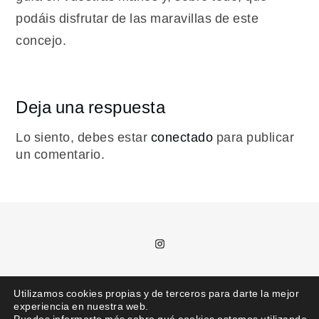
podáis disfrutar de las maravillas de este
concejo.
Deja una respuesta
Lo siento, debes estar
conectado
para publicar
un comentario.
Instagram
T.
685 992 711 /
kajota@kajota.info
Utilizamos cookies propias y de terceros para darte la mejor
experiencia en nuestra web.