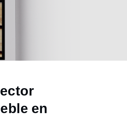
sector
ueble en