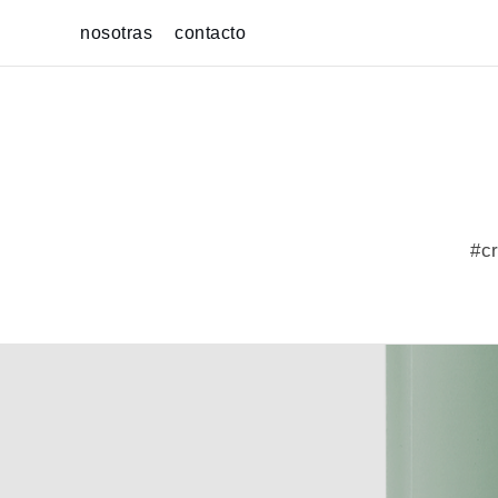
Skip
nosotras
contacto
to
content
#cr