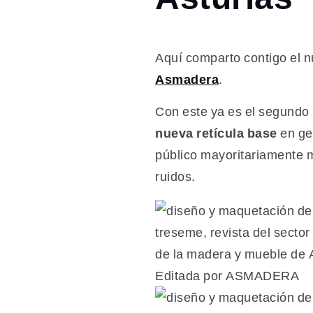
revista
del
sector
forestal,
Aquí comparto contigo el
de la
Asmadera
.
madera
y el
Con este ya es el segundo
mueble
nueva retícula base
en ge
en
Asturias
público mayoritariamente m
ruidos.