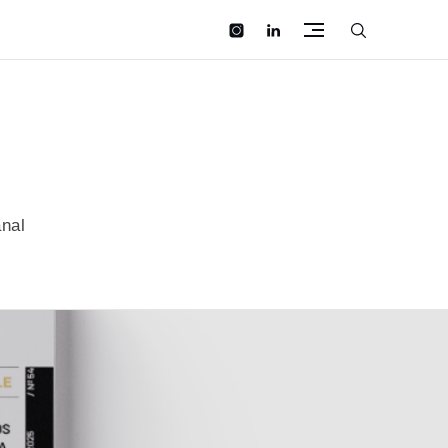
instagram
linkedin
anal