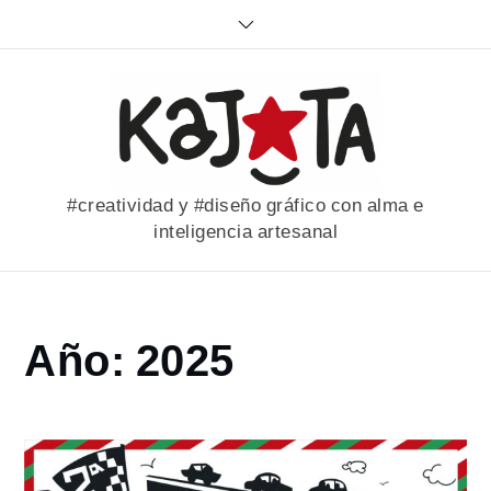
Skip
to
content
#creatividad y #diseño gráfico con alma e
inteligencia artesanal
Home
Año:
2025
2025