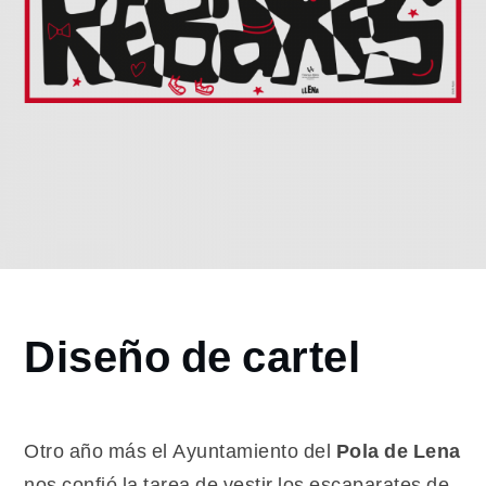
Home
Diseño de cartel
2023
enero
4
Diseño
Otro año más el Ayuntamiento del
Pola de Lena
de
nos confió la tarea de vestir los escaparates de