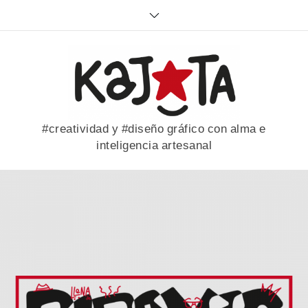
Skip
to
content
#creatividad y #diseño gráfico con alma e
inteligencia artesanal