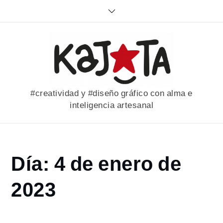
Skip
to
content
#creatividad y #diseño gráfico con alma e
inteligencia artesanal
Home
Día:
4 de enero de
2023
enero
2023
4