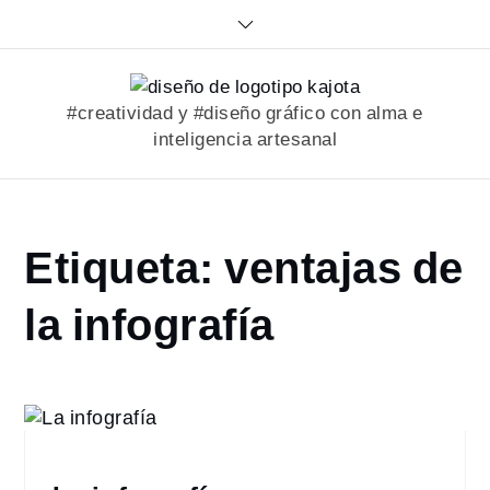
Skip
to
content
#creatividad y #diseño gráfico con alma e
inteligencia artesanal
Home
Etiqueta:
ventajas de
portfolio
ventajas
la infografía
de la
infografía