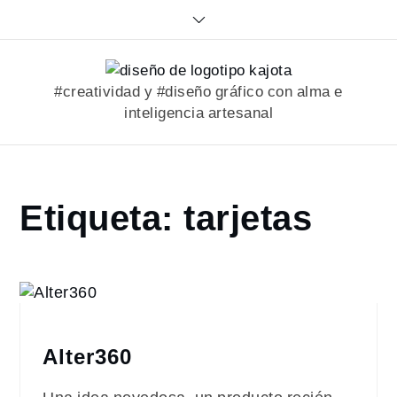
Skip
to
content
#creatividad y #diseño gráfico con alma e
inteligencia artesanal
Home
Etiqueta:
tarjetas
portfolio
tarjetas
Alter360