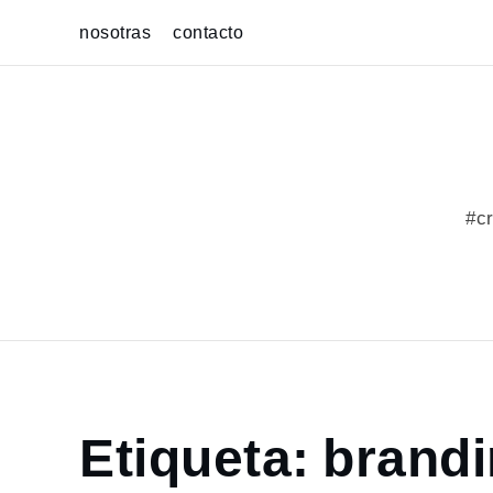
Skip
nosotras
contacto
to
content
#cr
Home
Etiqueta:
brandi
portfolio
branding