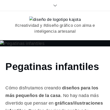
Skip
to
content
#creatividad y #diseño gráfico con alma e
inteligencia artesanal
Home
Pegatinas infantiles
2020
enero
7
Pegatinas
Cómo disfrutamos creando
diseños para los
infantiles
más pequeños de la casa
. No hay nada más
divertido que pensar en
gráficas/ilustraciones