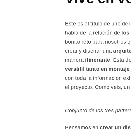
2018
diciembre
10
Vive
Este es el título de uno d
en
habla de la relación de
los
verde,
bonito reto para nosotros 
piensa
en
crear y diseñar una
arquit
madera
manera
itinerante
. Esta d
versátil tanto en montaj
con toda la información exh
el proyecto. Como veis, un
Conjunto de los tres patte
Pensamos en
crear un di