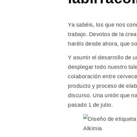
2017
julio
28
labirracollective
Ya sabéis, los que nos co
trabajo. Devotos de la creat
haréis desde ahora, que s
Y asumir el desarrollo de 
desplegar todo nuestro tal
colaboración entre cervecer
producto y proceso de elabo
discurso. Una unión que na
pasado 1 de julio.