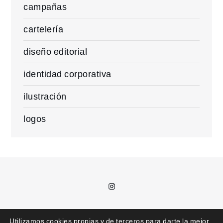
campañas
cartelería
diseño editorial
identidad corporativa
ilustración
logos
Instagram
T.
685 992 711 /
kajota@kajota.info
Utilizamos cookies propias y de terceros para darte la mejor