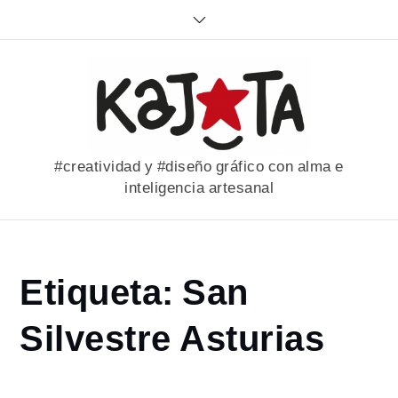
Skip
to
content
#creatividad y #diseño gráfico con alma e
inteligencia artesanal
Home
Etiqueta:
San
portfolio
San
Silvestre Asturias
Silvestre
Asturias