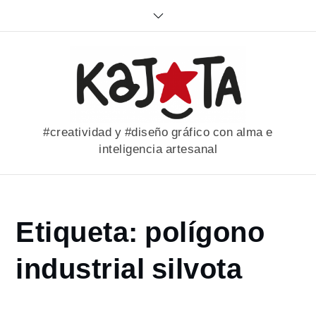
Skip
to
content
#creatividad y #diseño gráfico con alma e
inteligencia artesanal
Home
Etiqueta:
polígono
portfolio
polígono
industrial silvota
industrial
silvota