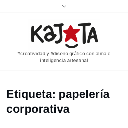
Skip
to
content
#creatividad y #diseño gráfico con alma e
inteligencia artesanal
Home
Etiqueta:
papelería
portfolio
papelería
corporativa
corporativa