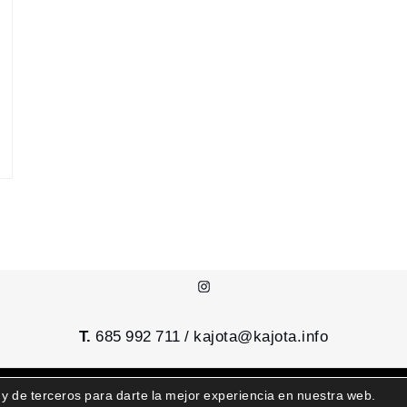
Instagram
T.
685 992 711 /
kajota@kajota.info
 y de terceros para darte la mejor experiencia en nuestra web.
kajota © | Todos los derechos reservados |
Aviso legal