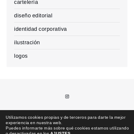
cartelería
diseño editorial
identidad corporativa
ilustración
logos
Instagram
T.
685 992 711 /
kajota@kajota.info
Utilizamos cookies propias y de terceros para darte la mejor
experiencia en nuestra web.
Puedes informarte más sobre qué cookies estamos utilizando
o desactivarlas en los
AJUSTES
.