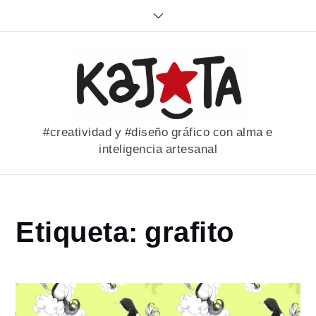
Skip
to
content
#creatividad y #diseño gráfico con alma e
inteligencia artesanal
Home
Etiqueta:
grafito
portfolio
grafito