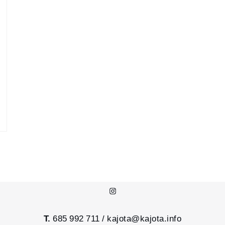
Instagram
T.
685 992 711 /
kajota@kajota.info