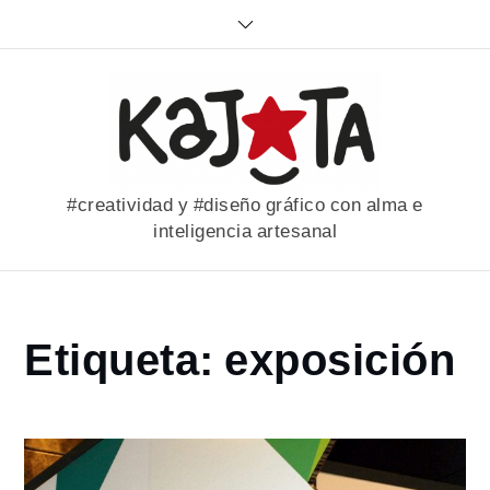
Skip
to
content
#creatividad y #diseño gráfico con alma e
inteligencia artesanal
Home
Etiqueta:
exposición
portfolio
exposición