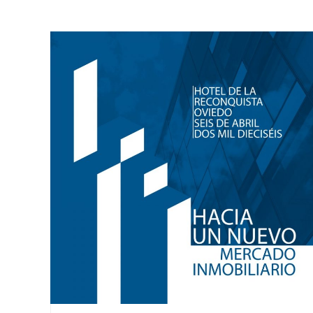
de
lona