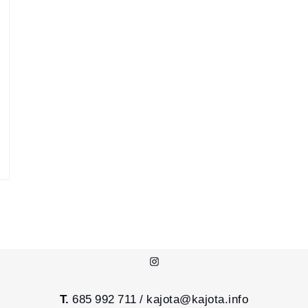
Instagram
T.
685 992 711 /
kajota@kajota.info