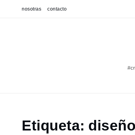
Skip
nosotras
contacto
to
content
#cr
Home
Etiqueta:
diseño
portfolio
diseño