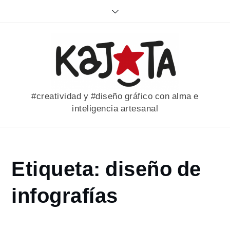
Skip
to
content
#creatividad y #diseño gráfico con alma e
inteligencia artesanal
Home
Etiqueta:
diseño de
portfolio
diseño de
infografías
infografías