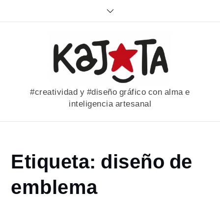
Skip
to
content
#creatividad y #diseño gráfico con alma e
inteligencia artesanal
Home
Etiqueta:
diseño de
portfolio
diseño
emblema
de
emblema