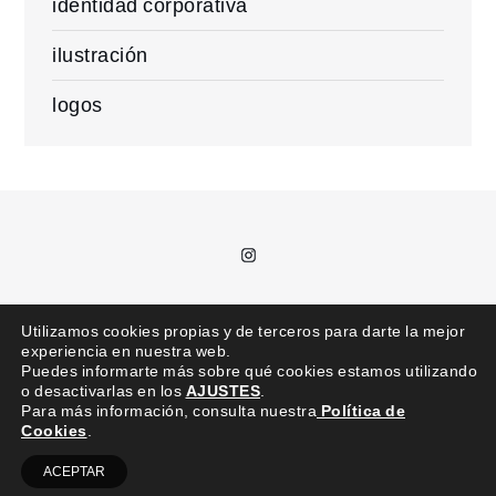
identidad corporativa
ilustración
logos
Instagram
T.
685 992 711 /
kajota@kajota.info
Utilizamos cookies propias y de terceros para darte la mejor
experiencia en nuestra web.
Puedes informarte más sobre qué cookies estamos utilizando
o desactivarlas en los
AJUSTES
.
Para más información, consulta nuestra
Política de
Cookies
.
kajota © | Todos los derechos reservados |
Aviso legal
ACEPTAR