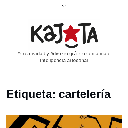
Skip
to
content
#creatividad y #diseño gráfico con alma e
inteligencia artesanal
Home
Etiqueta:
cartelería
portfolio
cartelería