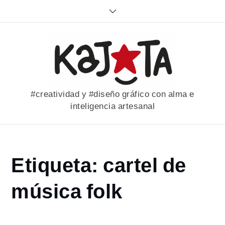
Skip
to
content
#creatividad y #diseño gráfico con alma e
inteligencia artesanal
Home
Etiqueta:
cartel de
portfolio
cartel
música folk
de
música
folk