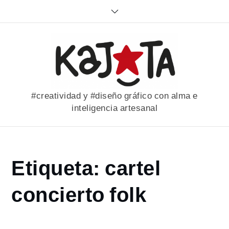
Skip
to
content
#creatividad y #diseño gráfico con alma e
inteligencia artesanal
Home
Etiqueta:
cartel
portfolio
cartel
concierto folk
concierto
folk