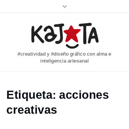
Skip
to
content
#creatividad y #diseño gráfico con alma e
inteligencia artesanal
Home
Etiqueta:
acciones
portfolio
acciones
creativas
creativas