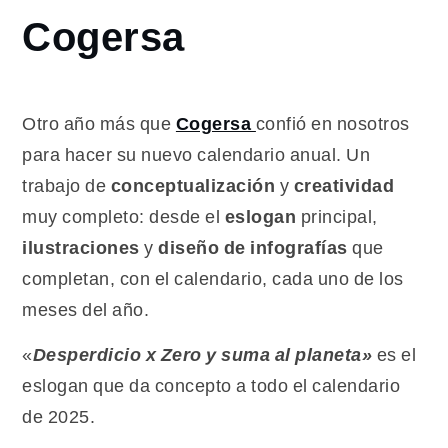
y diseño
Cogersa
del
calendario
2025 de
Cogersa
Otro año más que
Cogersa
confió en nosotros
para hacer su nuevo calendario anual. Un
trabajo de
conceptualización
y
creatividad
muy completo: desde el
eslogan
principal,
ilustraciones
y
diseño de infografías
que
completan, con el calendario, cada uno de los
meses del año.
«
Desperdicio x Zero y suma al planeta»
es el
eslogan que da concepto a todo el calendario
de 2025.