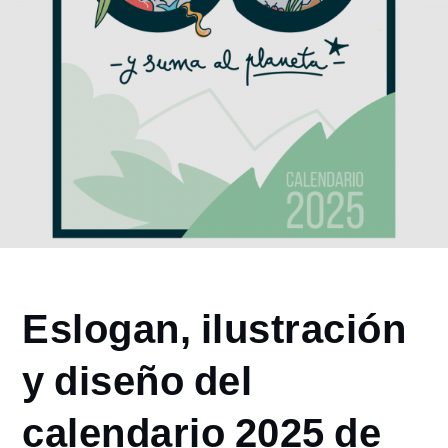
Home
Eslogan, ilustración
2024
diciembre
y diseño del
27
Eslogan,
calendario 2025 de
ilustración