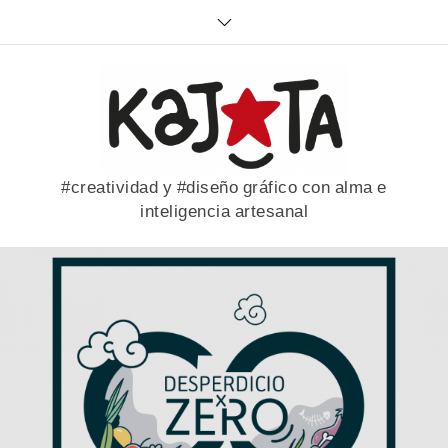
Skip
to
content
#creatividad y #diseño gráfico con alma e
inteligencia artesanal